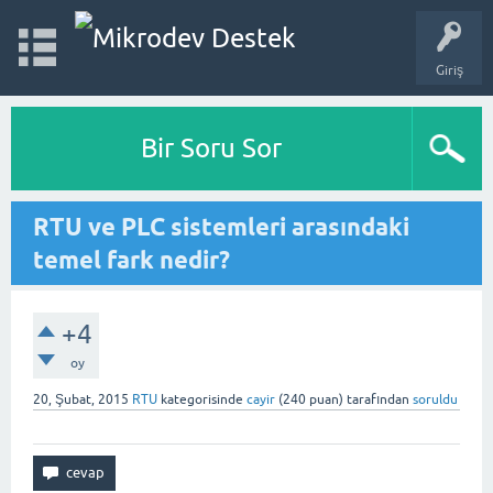
Giriş
Bir Soru Sor
RTU ve PLC sistemleri arasındaki
temel fark nedir?
+4
oy
20, Şubat, 2015
RTU
kategorisinde
cayir
(
240
puan)
tarafından
soruldu