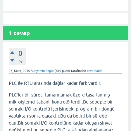
1
cevap
0
oy
23, Mart, 2015
Bunyamin Sogut
(
810
puan)
tarafından
cevaplandı
PLC ile RTU arasında dağlar kadar fark vardır.
PLC'ler bir süreci tamamlamak üzere tasarlanmış
mikroişlemci tabanlı kontrolörlerdir.Bu sebeple bir
sonraki I/O kontrolü içerisindeki program bir döngü
yaptıktan sonra olacaktır.Bu da belirli bir sürede
olur.Bir sonraki I/O kontrolüne kadar oluşan sinyal
değişimleri bu sebeple PLC tarafından algılanamaz.