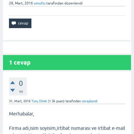
28, Mart, 2016
omutlu
tarafından
düzenlendi
1
cevap
0
oy
31, Mart, 2016
Tunç Dilek
(
1.3k
puan)
tarafından
cevaplandı
Merhabalar,
Firma adı,isim soyisim,irtibat numarası ve irtibat e-mail