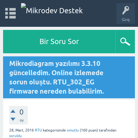
Giriş
Bir Soru Sor
Mikrodiagram yazılımı 3.3.10
güncelledim. Online izlemede
sorun oluştu. RTU_302_EG
firmware nereden bulabilirim.
0
oy
28, Mart, 2016
RTU
kategorisinde
omutlu
(
160
puan)
tarafından
soruldu