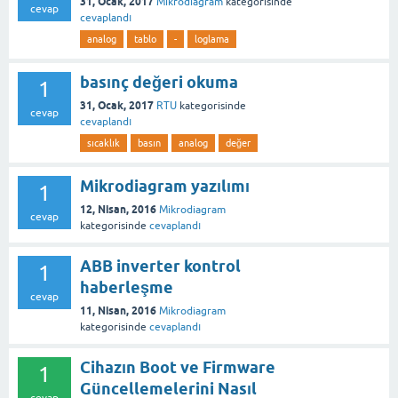
31, Ocak, 2017
Mikrodiagram
kategorisinde
cevap
cevaplandı
analog
tablo
-
loglama
basınç değeri okuma
1
31, Ocak, 2017
RTU
kategorisinde
cevap
cevaplandı
sıcaklık
basın
analog
değer
Mikrodiagram yazılımı
1
12, Nisan, 2016
Mikrodiagram
cevap
kategorisinde
cevaplandı
ABB inverter kontrol
1
haberleşme
cevap
11, Nisan, 2016
Mikrodiagram
kategorisinde
cevaplandı
Cihazın Boot ve Firmware
1
Güncellemelerini Nasıl