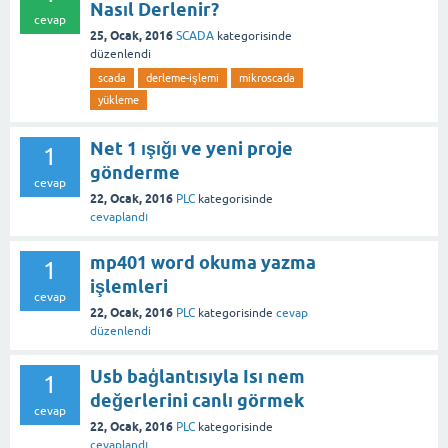
Nasıl Derlenir?
cevap
25, Ocak, 2016
SCADA
kategorisinde
düzenlendi
scada
derleme-işlemi
mikroscada
yükleme
Net 1 ışığı ve yeni proje
1
gönderme
cevap
22, Ocak, 2016
PLC
kategorisinde
cevaplandı
mp401 word okuma yazma
1
işlemleri
cevap
22, Ocak, 2016
PLC
kategorisinde
cevap
düzenlendi
Usb baģlantısıyla Isı nem
1
değerlerini canlı görmek
cevap
22, Ocak, 2016
PLC
kategorisinde
cevaplandı