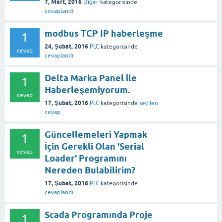
7, Mart, 2016
Diğer
kategorisinde
cevaplandı
modbus TCP IP haberleşme
1
24, Şubat, 2016
PLC
kategorisinde
cevap
cevaplandı
Delta Marka Panel İle
1
Haberleşemiyorum.
cevap
17, Şubat, 2016
PLC
kategorisinde
seçilen
cevap
Güncellemeleri Yapmak
1
İçin Gerekli Olan 'Serial
cevap
Loader' Programını
Nereden Bulabilirim?
17, Şubat, 2016
PLC
kategorisinde
cevaplandı
Scada Programında Proje
1