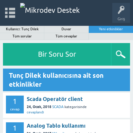
Giriş
Kullanıcı: Tunç Dilek
Duvar
Yeni etkinlikler
Tüm sorular
Tüm cevaplar
Bir Soru Sor
Tunç Dilek kullanıcısına ait son
etkinlikler
Scada Operatör client
1
24, Ocak, 2018
SCADA
kategorisinde
cevap
cevaplandı
Analog Tablo kullanımı
1