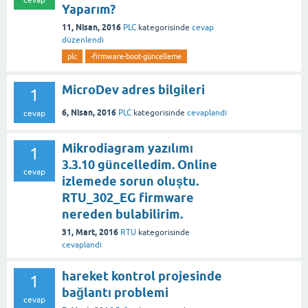
cevap
Yaparım?
11, Nisan, 2016
PLC
kategorisinde
cevap
düzenlendi
plc
-firmware-boot-güncelleme
MicroDev adres bilgileri
1
6, Nisan, 2016
PLC
kategorisinde
cevaplandı
cevap
Mikrodiagram yazılımı
1
3.3.10 güncelledim. Online
cevap
izlemede sorun oluştu.
RTU_302_EG firmware
nereden bulabilirim.
31, Mart, 2016
RTU
kategorisinde
cevaplandı
hareket kontrol projesinde
1
bağlantı problemi
cevap