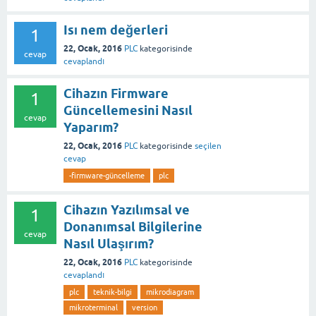
Isı nem değerleri
1
22, Ocak, 2016
PLC
kategorisinde
cevap
cevaplandı
Cihazın Firmware
1
Güncellemesini Nasıl
cevap
Yaparım?
22, Ocak, 2016
PLC
kategorisinde
seçilen
cevap
-firmware-güncelleme
plc
Cihazın Yazılımsal ve
1
Donanımsal Bilgilerine
cevap
Nasıl Ulaşırım?
22, Ocak, 2016
PLC
kategorisinde
cevaplandı
plc
teknik-bilgi
mikrodiagram
mikroterminal
version