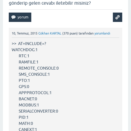
gönderip gelen cevabı iletebilir misiniz?
10, Temmuz, 2015
Gökhan KARTAL
(
370
puan)
tarafından
yorumlandı
>> AT+INCLUDE=?
WATCHDOG:1
RTC:1
RAMFILE:1
REMOTE_CONSOLE:0
SMS_CONSOLE:1
PTO:1
GPS:0
APPPROTOCOL:1
BACNET:0
MODBUS:1
SERIALCONVERTER:0
PID:1
MATH:0
CANEXT:1