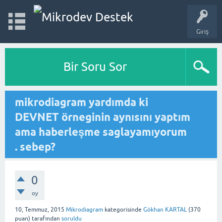
Giriş
Bir Soru Sor
mikrodiagram yardımda ki
DEVNET örneginin aynısını yaptım
ama haberleşme saglayamıyorum
. sebep?
0
oy
10, Temmuz, 2015
Mikrodiagram
kategorisinde
Gökhan KARTAL
(
370
puan)
tarafından
soruldu