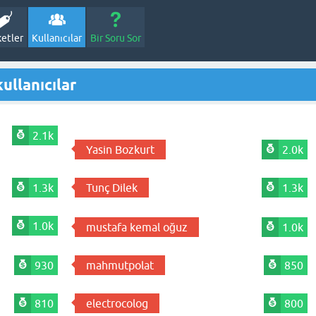
ketler
Kullanıcılar
Bir Soru Sor
ullanıcılar
2.1k
Yasin Bozkurt
2.0k
1.3k
Tunç Dilek
1.3k
1.0k
mustafa kemal oğuz
1.0k
930
mahmutpolat
850
810
electrocolog
800