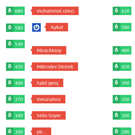
680
muhammet cimci
620
Aykut
580
580
540
MiracAksoy
480
420
Mikrodev Destek
420
400
halid genç
390
370
meuzumcu
350
340
Selin Soyer
300
300
plc...
280