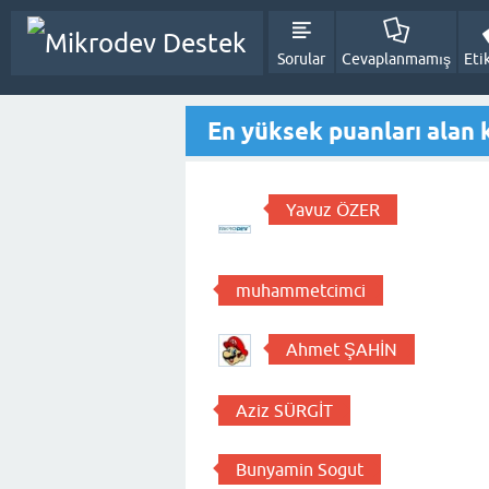
Sorular
Cevaplanmamış
Eti
En yüksek puanları alan k
Yavuz ÖZER
muhammetcimci
Ahmet ŞAHİN
Aziz SÜRGİT
Bunyamin Sogut