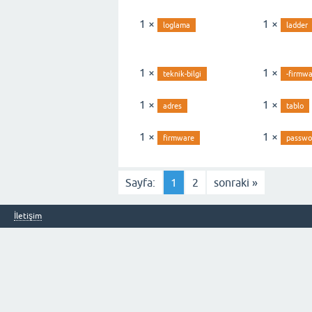
1 ×
1 ×
loglama
ladder
1 ×
1 ×
teknik-bilgi
-firmw
1 ×
1 ×
adres
tablo
1 ×
1 ×
firmware
passwo
Sayfa:
1
2
sonraki »
İletişim