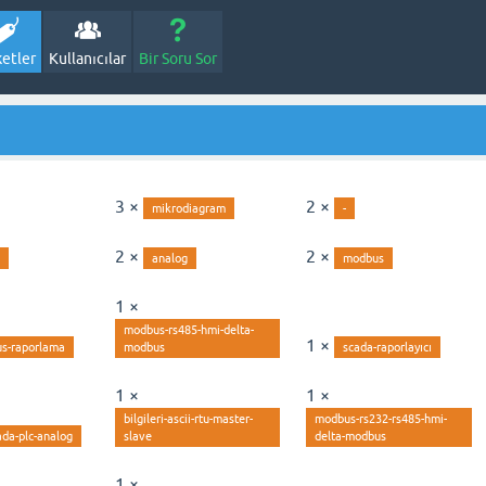
ketler
Kullanıcılar
Bir Soru Sor
3 ×
2 ×
mikrodiagram
-
2 ×
2 ×
analog
modbus
1 ×
modbus-rs485-hmi-delta-
1 ×
us-raporlama
modbus
scada-raporlayıcı
1 ×
1 ×
bilgileri-ascii-rtu-master-
modbus-rs232-rs485-hmi-
ada-plc-analog
slave
delta-modbus
1 ×