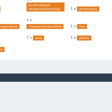
plc-mikrodiagram-
1 ×
mikroterminal-teknik-bilgi
derleme-işlemi
1 ×
1 ×
are-güncelleme
-firmware-boot-güncelleme
view
1 ×
1 ×
string
yükleme
rd