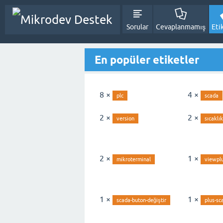
Sorular
Cevaplanmamış
Eti
En popüler etiketler
8 ×
4 ×
plc
scada
2 ×
2 ×
version
sıcaklık
2 ×
1 ×
mikroterminal
viewpl
1 ×
1 ×
scada-buton-değiştir
plus-sc