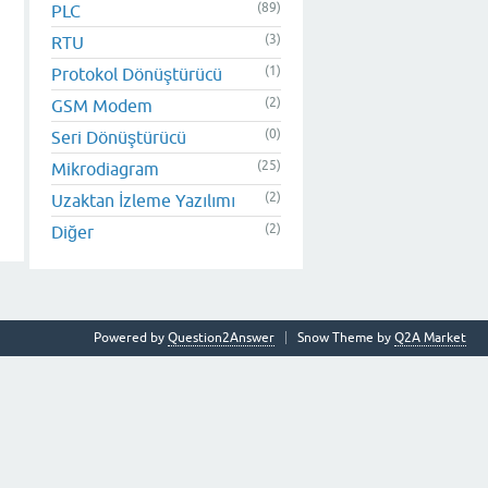
(89)
PLC
(3)
RTU
(1)
Protokol Dönüştürücü
(2)
GSM Modem
(0)
Seri Dönüştürücü
(25)
Mikrodiagram
(2)
Uzaktan İzleme Yazılımı
(2)
Diğer
Powered by
Question2Answer
Snow Theme by
Q2A Market