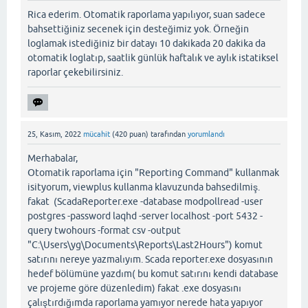
Rica ederim. Otomatik raporlama yapılıyor, suan sadece
bahsettiğiniz secenek için desteğimiz yok. Örneğin
loglamak istediğiniz bir datayı 10 dakikada 20 dakika da
otomatik loglatıp, saatlik günlük haftalık ve aylık istatiksel
raporlar çekebilirsiniz.
25, Kasım, 2022
mücahit
(
420
puan)
tarafından
yorumlandı
Merhabalar,
Otomatik raporlama için "Reporting Command" kullanmak
isityorum, viewplus kullanma klavuzunda bahsedilmiş.
fakat (ScadaReporter.exe -database modpollread -user
postgres -password laqhd -server localhost -port 5432 -
query twohours -format csv -output
"C:\Users\yg\Documents\Reports\Last2Hours") komut
satırını nereye yazmalıyım. Scada reporter.exe dosyasının
hedef bölümüne yazdım( bu komut satırını kendi database
ve projeme göre düzenledim) fakat .exe dosyasını
çalıştırdığımda raporlama yamıyor nerede hata yapıyor