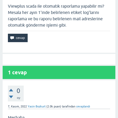
Viewplus scada ile otomatik raporlama yapabilir mi?
Mesala her ayın 1'inde belirlenen etiket log'larını
raporlama ve bu raporu belirlenen mail adreslerine
otomatik gönderme işlemi gibi.
1
cevap
0
oy
7, Kasım, 2022
Yasin Bozkurt
(
2.0k
puan)
tarafından
cevaplandı
Merhaba,