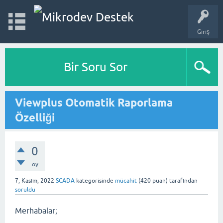
Giriş
Bir Soru Sor
Viewplus Otomatik Raporlama
Özelliği
0
oy
7, Kasım, 2022
SCADA
kategorisinde
mücahit
(
420
puan)
tarafından
soruldu
Merhabalar;