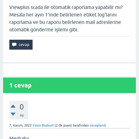
Viewplus scada ile otomatik raporlama yapabilir mi?
Mesala her ayın 1'inde belirlenen etiket log'larını
raporlama ve bu raporu belirlenen mail adreslerine
otomatik gönderme işlemi gibi.
1
cevap
0
oy
7, Kasım, 2022
Yasin Bozkurt
(
2.0k
puan)
tarafından
cevaplandı
Merhaba,