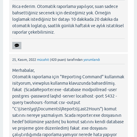
Rica ederim. Otomatik raporlama yapılıyor, suan sadece
bahsettiğiniz secenek için desteğimiz yok. Örneğin
loglamak istediğiniz bir datayı 10 dakikada 20 dakika da
otomatik loglatıp, saatlik günlük haftalık ve aylık istatiksel
raporlar çekebilirsiniz.
25, Kasım, 2022
mücahit
(
420
puan)
tarafından
yorumlandı
Merhabalar,
Otomatik raporlama için "Reporting Command" kullanmak
isityorum, viewplus kullanma klavuzunda bahsedilmiş.
fakat (ScadaReporter.exe -database modpollread -user
postgres -password laqhd -server localhost -port 5432 -
query twohours -format csv -output
"C:\Users\yg\Documents\Reports\Last2Hours") komut
satırını nereye yazmalıyım. Scada reporter.exe dosyasının
hedef bölümüne yazdım( bu komut satırını kendi database
ve projeme göre düzenledim) fakat .exe dosyasını
çalıştırdığımda raporlama yamıyor nerede hata yapıyor