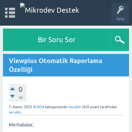
Giriş
Bir Soru Sor
Viewplus Otomatik Raporlama
Özelliği
0
oy
7, Kasım, 2022
SCADA
kategorisinde
mücahit
(
420
puan)
tarafından
soruldu
Merhabalar;