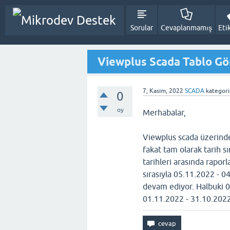
Sorular
Cevaplanmamış
Eti
Viewplus Scada Tablo G
7, Kasım, 2022
SCADA
kategori
0
oy
Merhabalar,
Viewplus scada üzerinde 
fakat tam olarak tarih s
tarihleri arasında rapo
sırasıyla 05.11.2022 - 0
devam ediyor. Halbuki 0
01.11.2022 - 31.10.2022