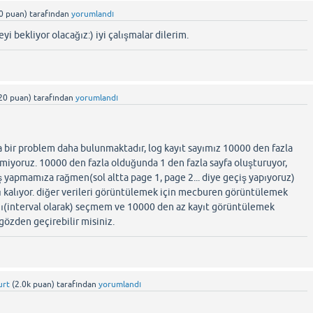
0
puan)
tarafından
yorumlandı
i bekliyor olacağız:) iyi çalışmalar dilerim.
20
puan)
tarafından
yorumlandı
ka bir problem daha bulunmaktadır, log kayıt sayımız 10000 den fazla
iyoruz. 10000 den fazla olduğunda 1 den fazla sayfa oluşturuyor,
iş yapmamıza rağmen(sol altta page 1, page 2... diye geçiş yapıyoruz)
ı kalıyor. diğer verileri görüntülemek için mecburen görüntülemek
ını(interval olarak) seçmem ve 10000 den az kayıt görüntülemek
özden geçirebilir misiniz.
urt
(
2.0k
puan)
tarafından
yorumlandı