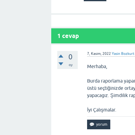
1
cevap
7, Kasım, 2022
Yasin Bozkurt
0
oy
Merhaba,
Burda raporlama yapark
üstü seçtiğinizde orta
yapacagız. Şimdilik rap
İyi Çalışmalar.