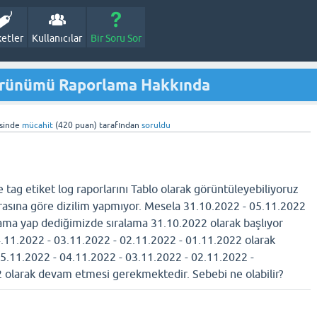
ketler
Kullanıcılar
Bir Soru Sor
örünümü Raporlama Hakkında
sinde
mücahit
(
420
puan)
tarafından
soruldu
tag etiket log raporlarını Tablo olarak görüntüleyebiliyoruz
ırasına göre dizilim yapmıyor. Mesela 31.10.2022 - 05.11.2022
rlama yap dediğimizde sıralama 31.10.2022 olarak başlıyor
4.11.2022 - 03.11.2022 - 02.11.2022 - 01.11.2022 olarak
5.11.2022 - 04.11.2022 - 03.11.2022 - 02.11.2022 -
 olarak devam etmesi gerekmektedir. Sebebi ne olabilir?