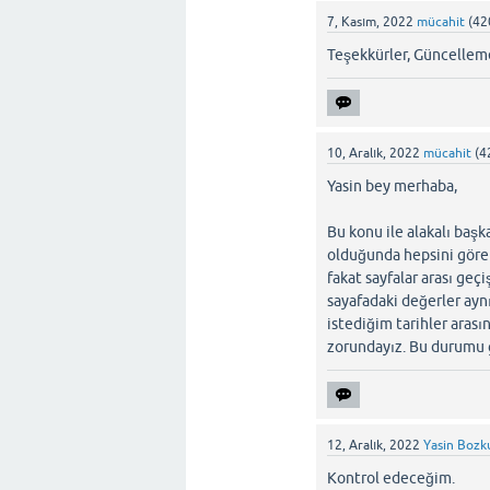
7, Kasım, 2022
mücahit
(
42
Teşekkürler, Güncellemey
10, Aralık, 2022
mücahit
(
4
Yasin bey merhaba,
Bu konu ile alakalı baş
olduğunda hepsini görem
fakat sayfalar arası geç
sayafadaki değerler ayn
istediğim tarihler aras
zorundayız. Bu durumu g
12, Aralık, 2022
Yasin Bozk
Kontrol edeceğim.