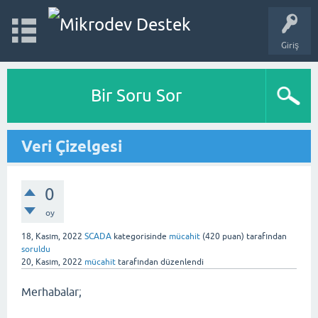
Giriş
Bir Soru Sor
Veri Çizelgesi
0
oy
18, Kasım, 2022
SCADA
kategorisinde
mücahit
(
420
puan)
tarafından
soruldu
20, Kasım, 2022
mücahit
tarafından
düzenlendi
Merhabalar;