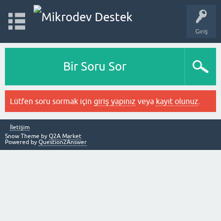
Giriş
Bir Soru Sor
Lütfen soru sormak için
giriş yapınız
veya
kayıt olunuz
.
İletişim
Snow Theme by
Q2A Market
Powered by
Question2Answer