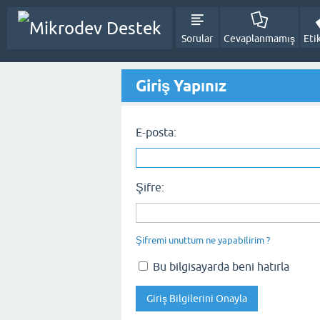
Sorular
Cevaplanmamış
Eti
Giriş Yapınız
E-posta:
Şifre:
Şifremi unuttum ne yapabilirim ?
Bu bilgisayarda beni hatırla