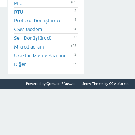
(89)
PLC
(3)
RTU
(1)
Protokol Dönüştürücü
(2)
GSM Modem
(0)
Seri Dönüştürücü
(25)
Mikrodiagram
(2)
Uzaktan İzleme Yazılımı
(2)
Diğer
Powered by
Question2Answer
Snow Theme by
Q2A Market