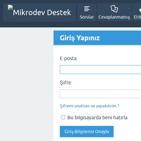
Sorular
Cevaplanmamış
Eti
Giriş Yapınız
E-posta:
Şifre:
Şifremi unuttum ne yapabilirim ?
Bu bilgisayarda beni hatırla