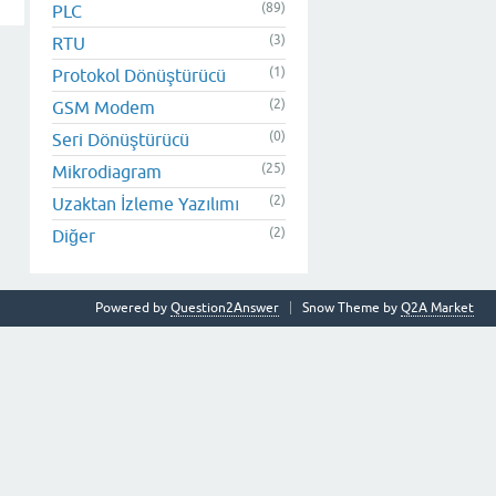
(89)
PLC
(3)
RTU
(1)
Protokol Dönüştürücü
(2)
GSM Modem
(0)
Seri Dönüştürücü
(25)
Mikrodiagram
(2)
Uzaktan İzleme Yazılımı
(2)
Diğer
Powered by
Question2Answer
Snow Theme by
Q2A Market