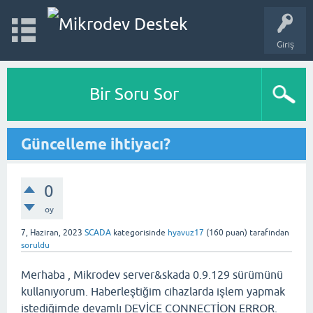
Giriş
Bir Soru Sor
Güncelleme ihtiyacı?
0
oy
7, Haziran, 2023
SCADA
kategorisinde
hyavuz17
(
160
puan)
tarafından
soruldu
Merhaba , Mikrodev server&skada 0.9.129 sürümünü
kullanıyorum. Haberleştiğim cihazlarda işlem yapmak
istediğimde devamlı DEVİCE CONNECTİON ERROR.