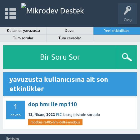
Giriş
Kullanıcı: yavuzusta
Duvar
Yeni etkinlikler
Tüm sorular
Tüm cevaplar
Bir Soru Sor
yavuzusta kullanıcısına ait son
etkinlikler
dop hmı ile mp110
1
13, Nisan, 2022
PLC
kategorisinde
soruldu
cevap
modbus-rs485-hmi-delta-modbus
İletişim