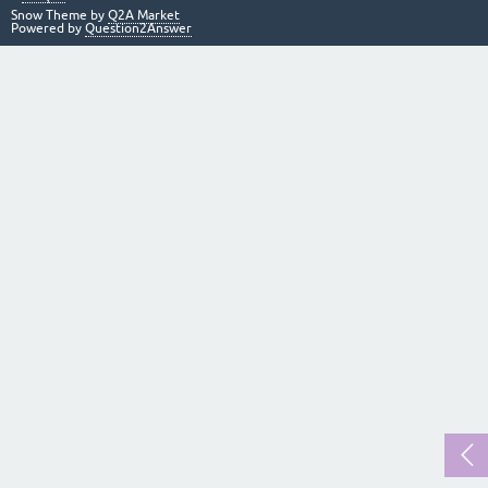
Snow Theme by
Q2A Market
Powered by
Question2Answer