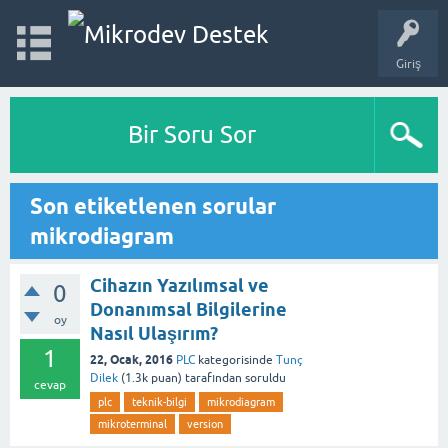
Giriş
Bir Soru Sor
Son etiketlenen sorular
mikrodiagram
Cihazın Yazılımsal ve
0
Donanımsal Bilgilerine
oy
Nasıl Ulaşırım?
1
22, Ocak, 2016
PLC
kategorisinde
Tunç
Dilek
(
1.3k
puan)
tarafından
soruldu
cevap
plc
teknik-bilgi
mikrodiagram
mikroterminal
version