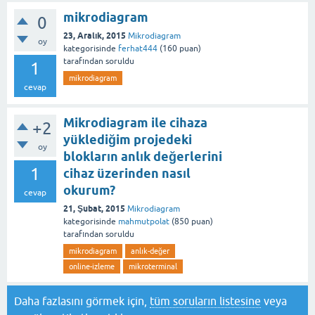
mikrodiagram
0
23, Aralık, 2015
Mikrodiagram
oy
kategorisinde
ferhat444
(
160
puan)
tarafından
soruldu
1
mikrodiagram
cevap
Mikrodiagram ile cihaza
+2
yüklediğim projedeki
oy
blokların anlık değerlerini
1
cihaz üzerinden nasıl
okurum?
cevap
21, Şubat, 2015
Mikrodiagram
kategorisinde
mahmutpolat
(
850
puan)
tarafından
soruldu
mikrodiagram
anlık-değer
online-izleme
mikroterminal
Daha fazlasını görmek için,
tüm soruların listesine
veya