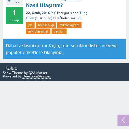
oy
Nasıl Ulaşırım?
1
22, Ocak, 2016
PLC
kategorisinde
Tunç
Dilek
(
1.3k
puan)
tarafından
soruldu
cevap
plc
teknik-bilgi
mikrodiagram
mikroterminal
version
Daha fazlasını görmek için,
tüm soruların listesine
veya
popüler etiketlere
tıklayınız.
İletişim
Snow Theme by
Q2A Market
Powered by
Question2Answer