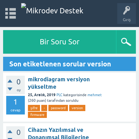
Giriş
Bir Soru Sor
Son etiketlenen sorular version
mikrodiagram versiyon
0
yükseltme
oy
25, Aralık, 2019
PLC
kategorisinde
mehmet
1
(
260
puan)
tarafından
soruldu
şifre
-
password
version
cevap
firmware
Cihazın Yazılımsal ve
0
Donanımsal Bilgilerine